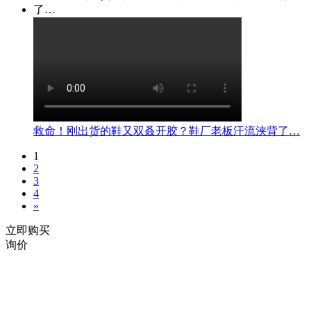
救命！刚出货的鞋又双叒开胶？鞋厂老板汗流浃背了…
1
2
3
4
»
立即购买
询价