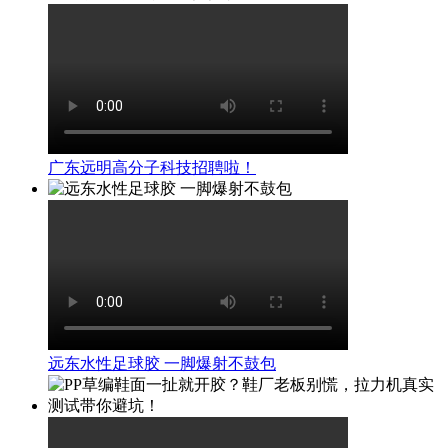
广东远明高分子科技招聘啦！
远东水性足球胶 一脚爆射不鼓包