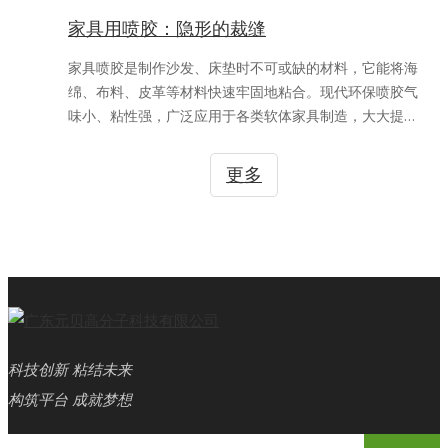
家具用喷胶：隐形的裁缝
家具喷胶是制作沙发、床垫时不可或缺的材料，它能将海
绵、布料、皮革等材料快速牢固地粘合。现代环保喷胶气
味小、粘性强，广泛应用于各类软体家具制造，大大提升
了生产效率。如今工厂多配合机器喷涂，比传统手工更均
匀省料。对于普通家庭来说，小罐喷胶也是修复抱枕、改
更多
造旧家具的实用工具。
科技创新 粘结未来
构筑平台 成就梦想