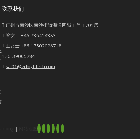
联系我们

广州市南沙区南沙街道海通四街 1 号 1701房

管女士 +46 736414383

王女士 +86 17502026718
业
20-39005284

们

sal01@ydhightech.com
们
策
eadong
网站地图
|