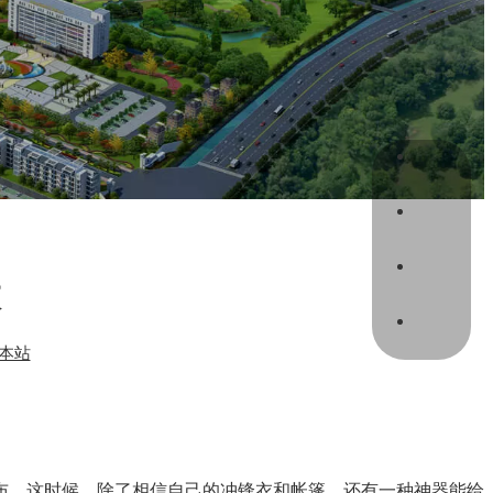
sal01@y
+46 736
+86 175
020-390
衣
+46 736
本站
布。这时候，除了相信自己的冲锋衣和帐篷，还有一种神器能给