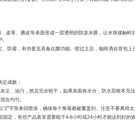
布料、皮革、麂皮等表面形成一层透明的防泼水膜，让水珠接触时
护。
尘、防霉，有些甚至具备抗菌功能。喷过之后，咖啡洒在背包上
决定成败：
除灰尘、油污，然后完全晾干，如果表面有水分，防水层根本无
分混合均匀。
地以“Z”字形来回喷涂，确保每个角落都被覆盖到。注意不要离得
水层固定，有些产品甚至需要晾干4-6小时或24小时才能达到好