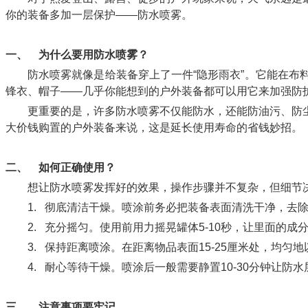
你的装备多加一层保护——防水喷雾。
一、
为什么要用防水喷雾？
防水喷雾就像是给装备穿上了一件“隐形雨衣”。它能在
锋衣、帽子——几乎你能想到的户外装备都可以用它来加强防
更重要的是，许多防水喷雾不仅能防水，还能防油污、防
大价钱购置的户外装备来说，这是延长使用寿命的省钱妙招。
二、
如何正确使用？
想让防水喷雾发挥好的效果，操作步骤并不复杂，但细节
1.
彻底清洁干燥。喷涂前务必把装备表面清洗干净，去
2.
充分摇匀。使用前用力摇晃罐体5-10秒，让里面的成
3.
保持距离喷涂。在距离物品表面15-25厘米处，均匀
4.
耐心等待干燥。喷涂后一般需要静置10-30分钟让防
三、
注意事项要牢记