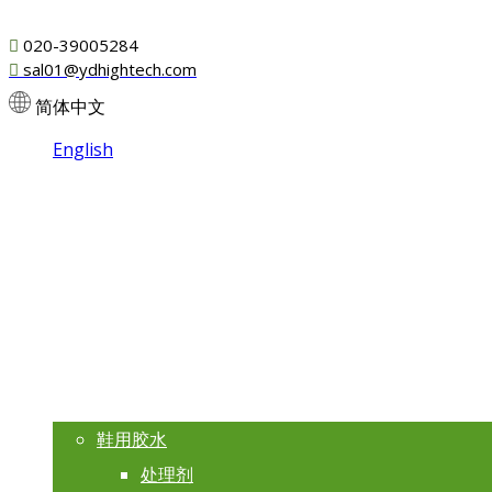

020-39005284

sal01@ydhightech.com
简体中文
English
首页
产品
鞋用胶水
处理剂