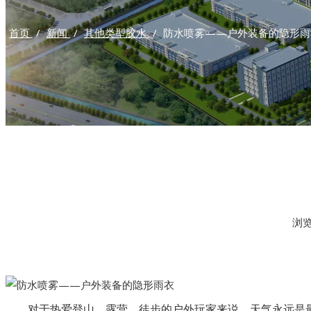
首页
/
新闻
/
其他类型胶水
/
防水喷雾——户外装备的隐形雨
浏
["facebook","twitter","line","wechat","linkedin","pinterest","wha
对于热爱登山、露营、徒步的户外玩家来说，天气永远是